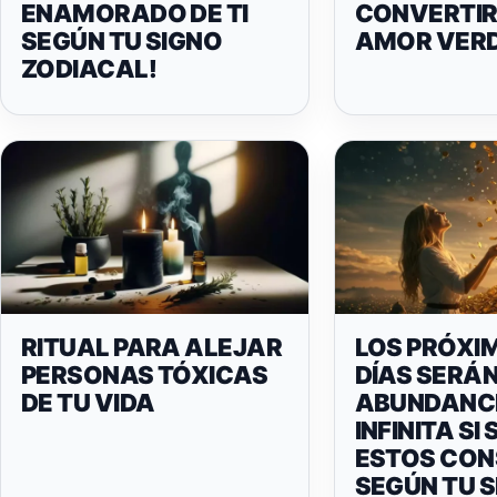
ENAMORADO DE TI
CONVERTIR
SEGÚN TU SIGNO
AMOR VER
ZODIACAL!
RITUAL PARA ALEJAR
LOS PRÓXI
PERSONAS TÓXICAS
DÍAS SERÁN
DE TU VIDA
ABUNDANC
INFINITA SI
ESTOS CON
SEGÚN TU 