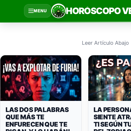
Saltar
HORÓSCOPO V
MENU
al
contenido
Leer Artículo Abajo
LAS DOS PALABRAS
LA PERSON
QUE MÁS TE
SIENTE ATR
ENFURECEN QUE TE
TI SEGÚN T