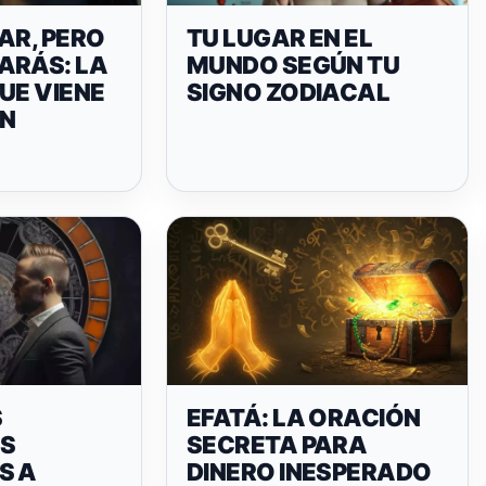
AR, PERO
TU LUGAR EN EL
ARÁS: LA
MUNDO SEGÚN TU
UE VIENE
SIGNO ZODIACAL
N
S
EFATÁ: LA ORACIÓN
S
SECRETA PARA
S A
DINERO INESPERADO