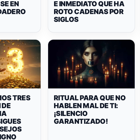
SE EN
E INMEDIATO QUE HA
DADERO
ROTO CADENAS POR
SIGLOS
MOS TRES
RITUAL PARA QUE NO
 DE
HABLEN MAL DE TI:
IA
¡SILENCIO
 SIGUES
GARANTIZADO!
SEJOS
SIGNO