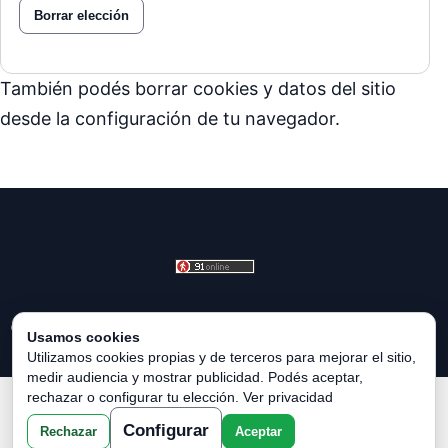
Borrar elección
También podés borrar cookies y datos del sitio
desde la configuración de tu navegador.
© 2026 Horóscopo Verde. Todos los derechos reservados.
Usamos cookies
Utilizamos cookies propias y de terceros para mejorar el sitio,
medir audiencia y mostrar publicidad. Podés aceptar,
rechazar o configurar tu elección.
Ver privacidad
Política de Privacidad
|
Política de Cookies
|
Configurar
Cookies
|
Términos y Condiciones
|
Contacto
|
Sobre
Configurar
Rechazar
Aceptar