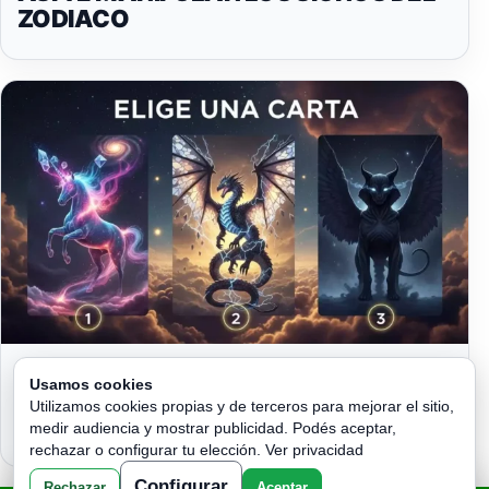
ZODIACO
TRES GUARDIANES DEL DESTINO: LO
Usamos cookies
QUE EL UNICORNIO, EL DRAGÓN Y LA
Utilizamos cookies propias y de terceros para mejorar el sitio,
ESFINGE QUIEREN REVELARTE HOY
medir audiencia y mostrar publicidad. Podés aceptar,
rechazar o configurar tu elección.
Ver privacidad
Configurar
Rechazar
Aceptar