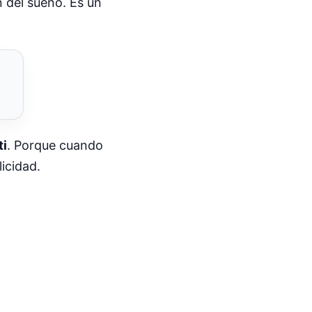
n del sueño. Es un
ti
. Porque cuando
icidad.