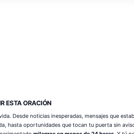
IR ESTA ORACIÓN
vida. Desde noticias inesperadas, mensajes que esta
ida, hasta oportunidades que tocan tu puerta sin avi
experimentado
milagros en menos de 24 horas
. Y tú n