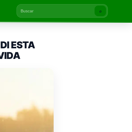
⌕
Buscar
 DI ESTA
VIDA