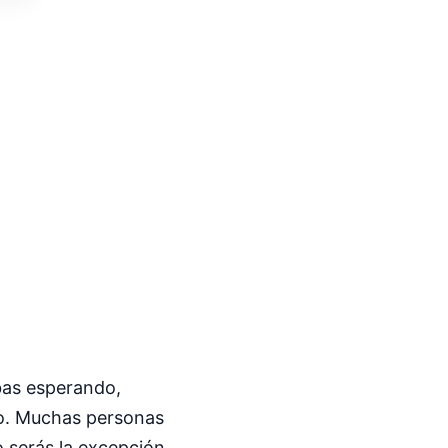
bas esperando,
so. Muchas personas
o serás la excepción.