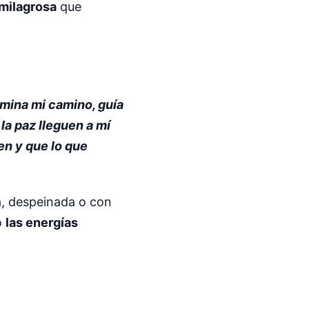
milagrosa
que
umina mi camino, guía
la paz lleguen a mí
en y que lo que
ma, despeinada o con
o
las energías