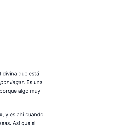
 divina que está
por llegar
. Es una
s porque algo muy
so
, y es ahí cuando
eas. Así que si