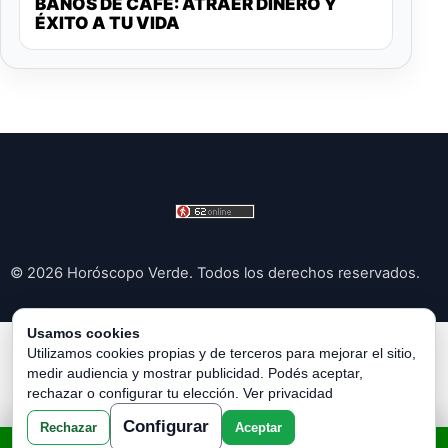
BAÑOS DE CAFÉ: ATRAER DINERO Y
ÉXITO A TU VIDA
© 2026 Horóscopo Verde. Todos los derechos reservados.
Usamos cookies
Política de Privacidad
|
Política de Cookies
|
Configurar
Utilizamos cookies propias y de terceros para mejorar el sitio,
medir audiencia y mostrar publicidad. Podés aceptar,
Cookies
|
Términos y Condiciones
|
Contacto
|
Sobre
rechazar o configurar tu elección.
Ver privacidad
Nosotros
|
Aviso Legal
Configurar
Rechazar
Aceptar