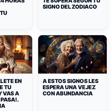
24 HORAS
TE SUPERA SEGÚN TU
SIGNO DEL ZODIACO
TU
LLETE EN
A ESTOS SIGNOS LES
E TU
ESPERA UNA VEJEZ
Y VAS A
CON ABUNDANCIA
 PASA!.
IA