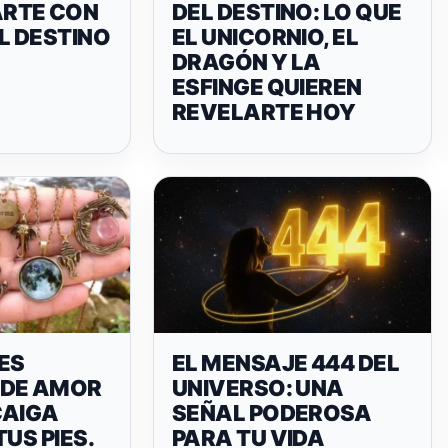
RTE CON
DEL DESTINO: LO QUE
L DESTINO
EL UNICORNIO, EL
DRAGÓN Y LA
ESFINGE QUIEREN
REVELARTE HOY
ES
EL MENSAJE 444 DEL
 DE AMOR
UNIVERSO: UNA
CAIGA
SEÑAL PODEROSA
US PIES.
PARA TU VIDA