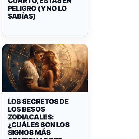
CUARTO, ESTÁS EN
PELIGRO (Y NO LO
SABÍAS)
LOS SECRETOS DE
LOS BESOS
ZODIACALES:
¿CUÁLES SON LOS
SIGNOS MÁS