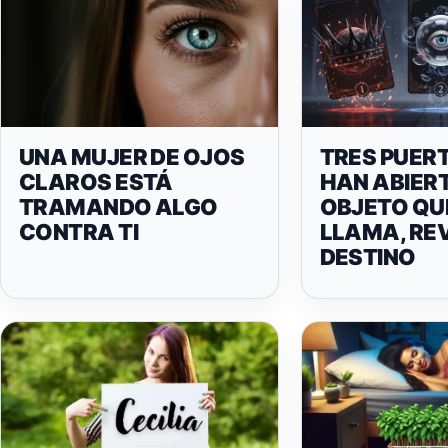
UNA MUJER DE OJOS
TRES PUERT
CLAROS ESTÁ
HAN ABIERT
TRAMANDO ALGO
OBJETO QU
CONTRA TI
LLAMA, RE
DESTINO