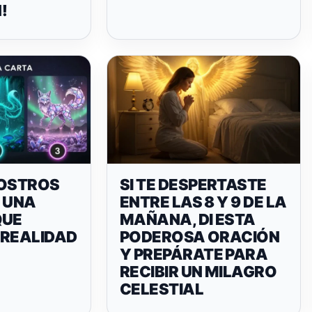
!
ROSTROS
SI TE DESPERTASTE
: UNA
ENTRE LAS 8 Y 9 DE LA
QUE
MAÑANA, DI ESTA
 REALIDAD
PODEROSA ORACIÓN
Y PREPÁRATE PARA
RECIBIR UN MILAGRO
CELESTIAL