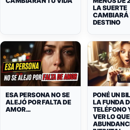
CAMBIARÁN TU VIDA
MENOS DE 
LA SUERTE
CAMBIARÁ 
DESTINO
ESA PERSONA NO SE
PONÉ UN BI
ALEJÓ POR FALTA DE
LA FUNDA D
AMOR…
TELÉFONO 
VER LO QUE
ABUNDANC