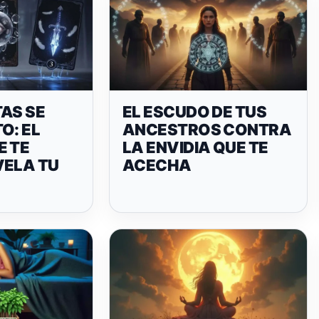
AS SE
EL ESCUDO DE TUS
O: EL
ANCESTROS CONTRA
E TE
LA ENVIDIA QUE TE
VELA TU
ACECHA