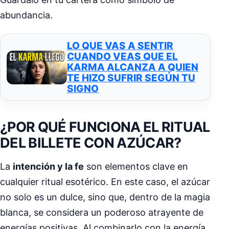
abundancia.
LO QUE VAS A SENTIR
CUANDO VEAS QUE EL
KARMA ALCANZA A QUIEN
TE HIZO SUFRIR SEGÚN TU
SIGNO
¿POR QUÉ FUNCIONA EL RITUAL
DEL BILLETE CON AZÚCAR?
La
intención y la fe
son elementos clave en
cualquier ritual esotérico. En este caso, el azúcar
no solo es un dulce, sino que, dentro de la magia
blanca, se considera un poderoso atrayente de
energías positivas. Al combinarlo con la energía