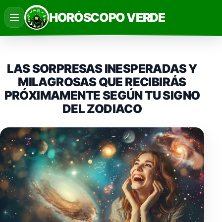
Saltar
HORÓSCOPO VERDE
al
contenido
LAS SORPRESAS INESPERADAS Y
MILAGROSAS QUE RECIBIRÁS
PRÓXIMAMENTE SEGÚN TU SIGNO
DEL ZODIACO