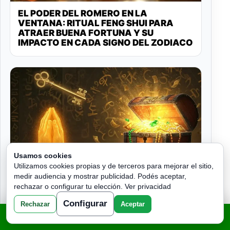
EL PODER DEL ROMERO EN LA
VENTANA: RITUAL FENG SHUI PARA
ATRAER BUENA FORTUNA Y SU
IMPACTO EN CADA SIGNO DEL ZODIACO
Usamos cookies
Utilizamos cookies propias y de terceros para mejorar el sitio,
medir audiencia y mostrar publicidad. Podés aceptar,
EFATÁ: LA ORACIÓN SECRETA PARA
rechazar o configurar tu elección.
Ver privacidad
DINERO INESPERADO E INMEDIATO QUE
Configurar
Rechazar
Aceptar
HA ROTO CADENAS POR SIGLOS
TU LECTURA - CLICK AQUI