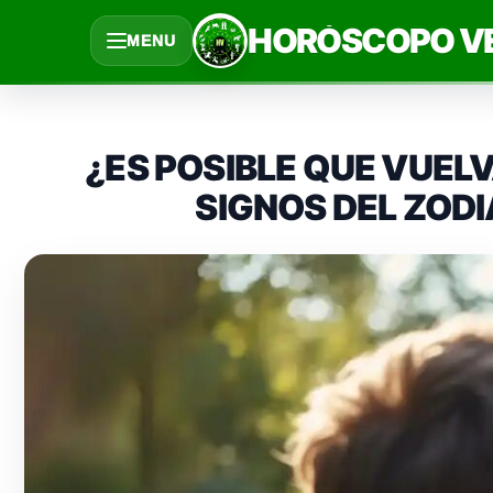
Saltar
HORÓSCOPO V
MENU
al
contenido
¿ES POSIBLE QUE VUEL
SIGNOS DEL ZOD