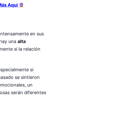
Más Aqui
r intensamente en sus
, hay una
alta
ente si la relación
especialmente si
pasado se sintieron
 emocionales, un
cosas serán diferentes