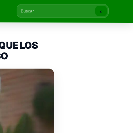
⌕
Buscar
 QUE LOS
SO