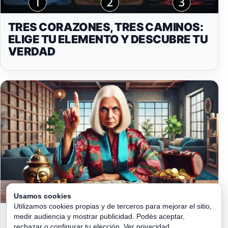
TRES CORAZONES, TRES CAMINOS:
ELIGE TU ELEMENTO Y DESCUBRE TU
VERDAD
Usamos cookies
Utilizamos cookies propias y de terceros para mejorar el sitio,
¡CUIDADO! NUNCA GUARDES DINERO
medir audiencia y mostrar publicidad. Podés aceptar,
rechazar o configurar tu elección.
Ver privacidad