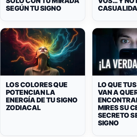
SOLO CON TU MIRADA
VOS… Y NO 
SEGÚN TU SIGNO
CASUALID
LOS COLORES QUE
LO QUE TUS
POTENCIAN LA
VAN A QUE
ENERGÍA DE TU SIGNO
ENCONTRA
ZODIACAL
MIRES SU C
SECRETO S
SIGNO