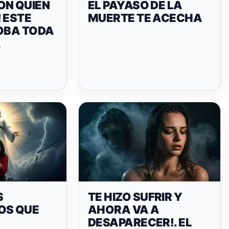
ON QUIÉN
EL PAYASO DE LA
 ESTE
MUERTE TE ACECHA
ROBA TODA
A
S
TE HIZO SUFRIR Y
OS QUE
AHORA VA A
DESAPARECER!. EL