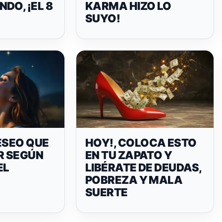
DO, ¡EL 8
KARMA HIZO LO
SUYO!
ESEO QUE
HOY!, COLOCA ESTO
R SEGÚN
EN TU ZAPATO Y
EL
LIBÉRATE DE DEUDAS,
POBREZA Y MALA
SUERTE