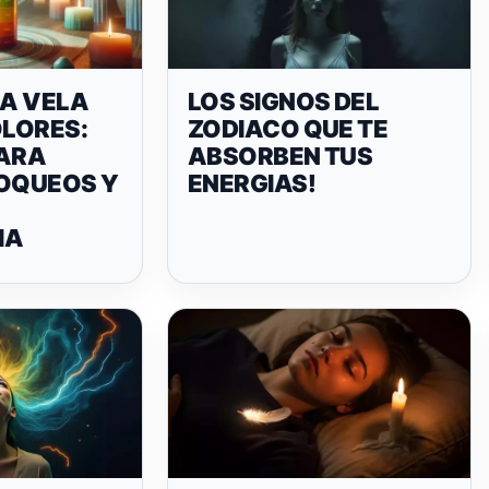
LA VELA
LOS SIGNOS DEL
OLORES:
ZODIACO QUE TE
PARA
ABSORBEN TUS
LOQUEOS Y
ENERGIAS!
IA