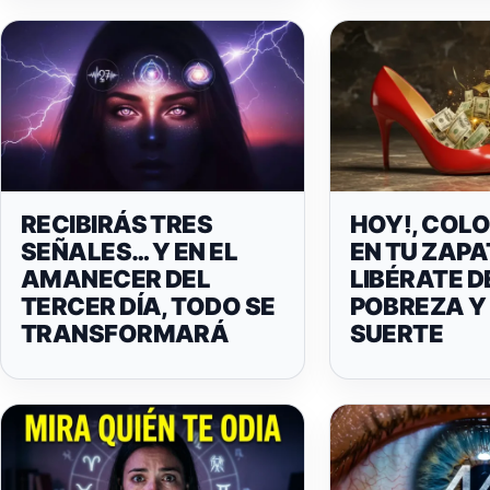
RECIBIRÁS TRES
HOY!, COL
SEÑALES… Y EN EL
EN TU ZAPA
AMANECER DEL
LIBÉRATE D
TERCER DÍA, TODO SE
POBREZA Y
TRANSFORMARÁ
SUERTE