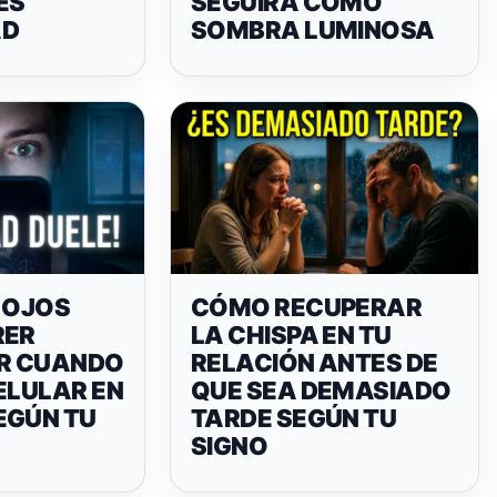
ES
SEGUIRÁ COMO
AD
SOMBRA LUMINOSA
 OJOS
CÓMO RECUPERAR
RER
LA CHISPA EN TU
R CUANDO
RELACIÓN ANTES DE
ELULAR EN
QUE SEA DEMASIADO
EGÚN TU
TARDE SEGÚN TU
SIGNO