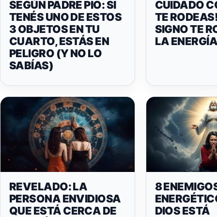
SEGÚN PADRE PIO: SI
CUIDADO C
TENÉS UNO DE ESTOS
TE RODEAS!
3 OBJETOS EN TU
SIGNO TE 
CUARTO, ESTÁS EN
LA ENERGÍ
PELIGRO (Y NO LO
SABÍAS)
REVELADO: LA
8 ENEMIGO
PERSONA ENVIDIOSA
ENERGÉTIC
QUE ESTÁ CERCA DE
DIOS ESTÁ