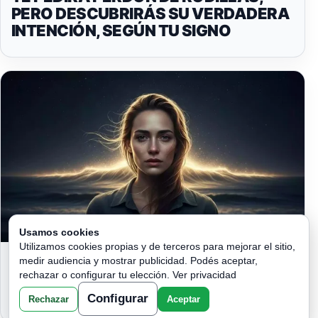
PERO DESCUBRIRÁS SU VERDADERA
INTENCIÓN, SEGÚN TU SIGNO
Usamos cookies
Utilizamos cookies propias y de terceros para mejorar el sitio,
SOPORTASTE TODO EN SILENCIO…
medir audiencia y mostrar publicidad. Podés aceptar,
AHORA EL UNIVERSO TE HARÁ
rechazar o configurar tu elección.
Ver privacidad
JUSTICIA COMO NUNCA ANTES
Configurar
Rechazar
Aceptar