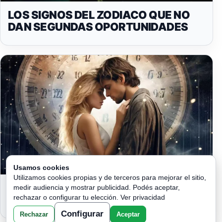
LOS SIGNOS DEL ZODIACO QUE NO
DAN SEGUNDAS OPORTUNIDADES
Usamos cookies
Utilizamos cookies propias y de terceros para mejorar el sitio,
TU PAREJA TE ES FIEL?. DESCÚBRELO
medir audiencia y mostrar publicidad. Podés aceptar,
CON ESTOS NÚMEROS. NO FALLAN!
rechazar o configurar tu elección.
Ver privacidad
Configurar
Rechazar
Aceptar