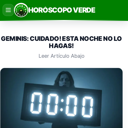
Saltar
HORÓSCOPO VERDE
al
contenido
GEMINIS: CUIDADO! ESTA NOCHE NO LO
HAGAS!
Leer Artículo Abajo