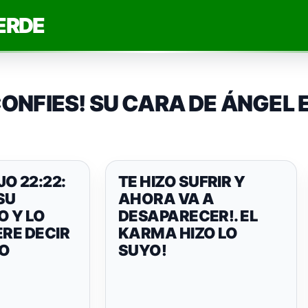
ERDE
CONFIES! SU CARA DE ÁNGEL
O 22:22:
TE HIZO SUFRIR Y
SU
AHORA VA A
O Y LO
DESAPARECER!. EL
ERE DECIR
KARMA HIZO LO
SO
SUYO!