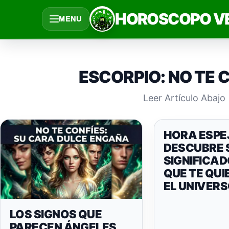
Saltar
HORÓSCOPO V
MENU
al
contenido
ESCORPIO: NO TE 
Leer Artículo Abajo
HORA ESPEJ
DESCUBRE 
SIGNIFICAD
QUE TE QUI
EL UNIVER
LOS SIGNOS QUE
PARECEN ÁNGELES