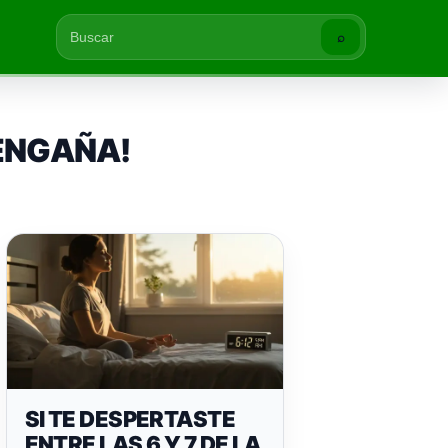
⌕
Buscar
 ENGAÑA!
SI TE DESPERTASTE
ENTRE LAS 6 Y 7 DE LA