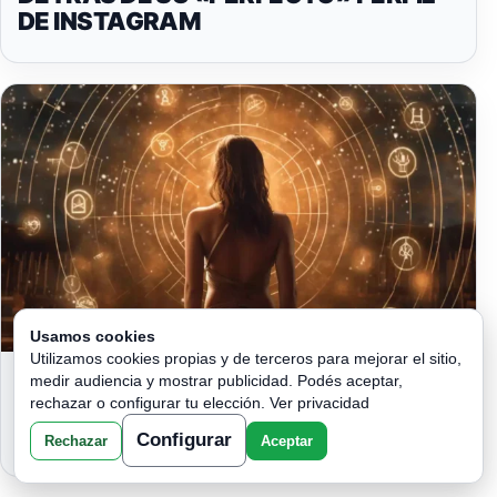
DE INSTAGRAM
Usamos cookies
Utilizamos cookies propias y de terceros para mejorar el sitio,
¡DECISIONES TRASCENDENTALES
medir audiencia y mostrar publicidad. Podés aceptar,
SEGÚN TU SIGNO ZODIACAL! ¡TOMA
rechazar o configurar tu elección.
Ver privacidad
EL CONTROL DE TU VIDA!
Configurar
Rechazar
Aceptar