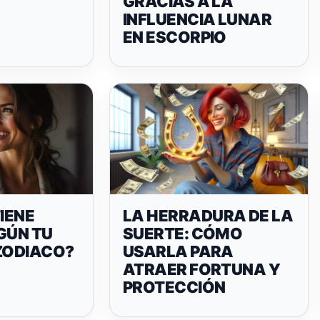
GRACIAS A LA
INFLUENCIA LUNAR
EN ESCORPIO
TIENE
LA HERRADURA DE LA
GÚN TU
SUERTE: CÓMO
 ZODIACO?
USARLA PARA
ATRAER FORTUNA Y
PROTECCIÓN