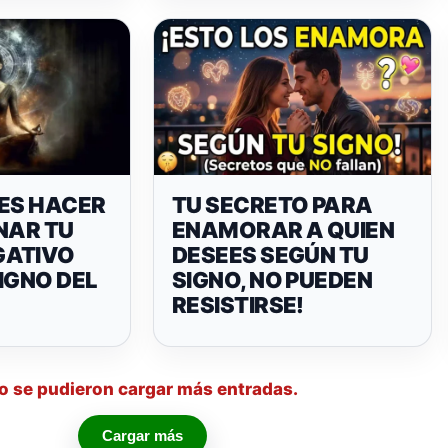
BES HACER
TU SECRETO PARA
NAR TU
ENAMORAR A QUIEN
GATIVO
DESEES SEGÚN TU
IGNO DEL
SIGNO, NO PUEDEN
RESISTIRSE!
o se pudieron cargar más entradas.
Cargar más