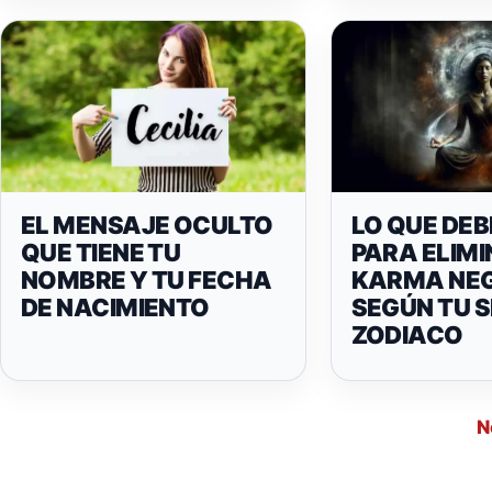
EL MENSAJE OCULTO
LO QUE DE
QUE TIENE TU
PARA ELIMI
NOMBRE Y TU FECHA
KARMA NE
DE NACIMIENTO
SEGÚN TU S
ZODIACO
N