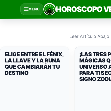
Saltar
HORÓSCOPO V
MENU
al
contenido
Leer Artículo Abajo
ELIGE ENTRE EL FÉNIX,
¡LAS TRES 
LA LLAVE Y LA RUNA
MÁGICAS Q
QUE CAMBIARÁN TU
UNIVERSO 
DESTINO
PARA TI SE
SIGNO ZOD