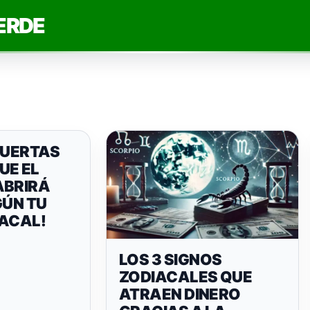
ERDE
PUERTAS
UE EL
ABRIRÁ
GÚN TU
IACAL!
LOS 3 SIGNOS
ZODIACALES QUE
ATRAEN DINERO