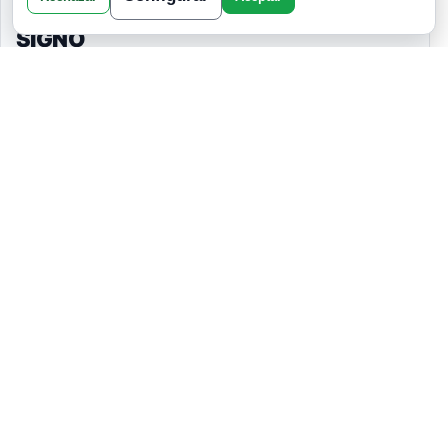
ATRAERÁS ABUNDANCIA SEGÚN TU
SIGNO
CUANDO TODO CAMBIA SIN AVISAR
Y LA VIDA TE ELEVA