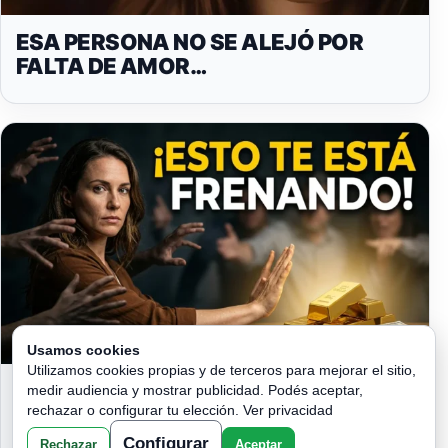
ESA PERSONA NO SE ALEJÓ POR
FALTA DE AMOR…
Usamos cookies
Utilizamos cookies propias y de terceros para mejorar el sitio,
5 COSAS QUE JAMÁS DEBES
medir audiencia y mostrar publicidad. Podés aceptar,
ACEPTAR SI QUIERES PROSPERIDAD:
rechazar o configurar tu elección.
Ver privacidad
ELIMINA LA MALA SUERTE Y
Configurar
Rechazar
Aceptar