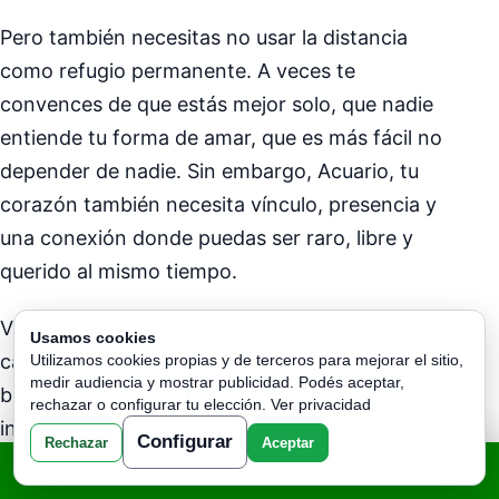
Pero también necesitas no usar la distancia
como refugio permanente. A veces te
convences de que estás mejor solo, que nadie
entiende tu forma de amar, que es más fácil no
depender de nadie. Sin embargo, Acuario, tu
corazón también necesita vínculo, presencia y
una conexión donde puedas ser raro, libre y
querido al mismo tiempo.
Vuelves a confiar cuando alguien no intenta
Usamos cookies
cambiarte, pero tampoco te abandona en tu
Utilizamos cookies propias y de terceros para mejorar el sitio,
medir audiencia y mostrar publicidad. Podés aceptar,
burbuja. Cuando una persona respeta tu
rechazar o configurar tu elección.
Ver privacidad
independencia y aun así busca conocerte de
Configurar
Rechazar
Aceptar
verdad, algo se acomoda dentro de ti. Acuario,
TU LECTURA - CLICK AQUI
necesitas una confianza que no te encierre,