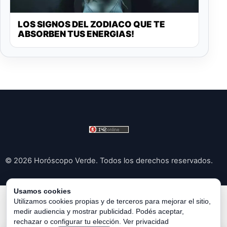
LOS SIGNOS DEL ZODIACO QUE TE
ABSORBEN TUS ENERGIAS!
© 2026 Horóscopo Verde. Todos los derechos reservados.
Usamos cookies
Política de Privacidad
|
Política de Cookies
|
Configurar
Utilizamos cookies propias y de terceros para mejorar el sitio,
medir audiencia y mostrar publicidad. Podés aceptar,
Cookies
|
Términos y Condiciones
|
Contacto
|
Sobre
rechazar o configurar tu elección.
Ver privacidad
Nosotros
|
Aviso Legal