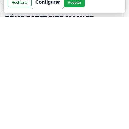
Configurar
Rechazar
Aceptar
CÓMO SABER SI TE AMAN DE
VERDAD O SOLO TE QUIEREN POR
DIVERSIÓN, SEGÚN TU SIGNO
ZODIACAL