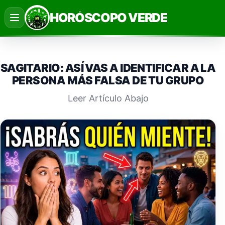
Saltar
HORÓSCOPO VERDE
al
contenido
SAGITARIO: ASÍ VAS A IDENTIFICAR A LA
PERSONA MÁS FALSA DE TU GRUPO
Leer Artículo Abajo