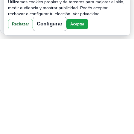
Utilizamos cookies propias y de terceros para mejorar el sitio,
NADIE PODRÁ SEPARAR A ESTOS
medir audiencia y mostrar publicidad. Podés aceptar,
SIGNOS DEL ZODIACO: ¡EL AMOR
rechazar o configurar tu elección.
Ver privacidad
QUE DESAFÍA A LOS ASTROS!
Configurar
Rechazar
Aceptar
LA VOZ DEL OLVIDO: EL SILENCIO
QUE TE DEVORA CUANDO NADIE
ESCUCHA TU ALMA