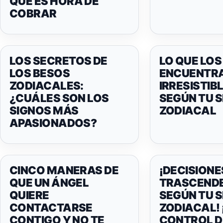
QUE ES HORA DE
COBRAR
LOS SECRETOS DE
LO QUE LO
LOS BESOS
ENCUENTR
ZODIACALES:
IRRESISTIBL
¿CUÁLES SON LOS
SEGÚN TU 
SIGNOS MÁS
ZODIACAL
APASIONADOS?
CINCO MANERAS DE
¡DECISIONE
QUE UN ÁNGEL
TRASCEND
QUIERE
SEGÚN TU 
CONTACTARSE
ZODIACAL! 
CONTIGO Y NO TE
CONTROL DE