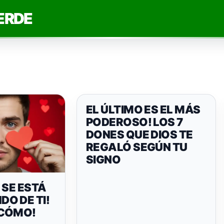
ERDE
EL ÚLTIMO ES EL MÁS
PODEROSO! LOS 7
DONES QUE DIOS TE
REGALÓ SEGÚN TU
SIGNO
 SE ESTÁ
O DE TI!
 CÓMO!