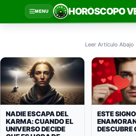
Saltar
HORÓSCOPO V
MENU
al
contenido
Leer Artículo Abajo
NADIE ESCAPA DEL
ESTE SIGNO
KARMA: CUANDO EL
ENAMORAND
UNIVERSO DECIDE
DESCUBRE