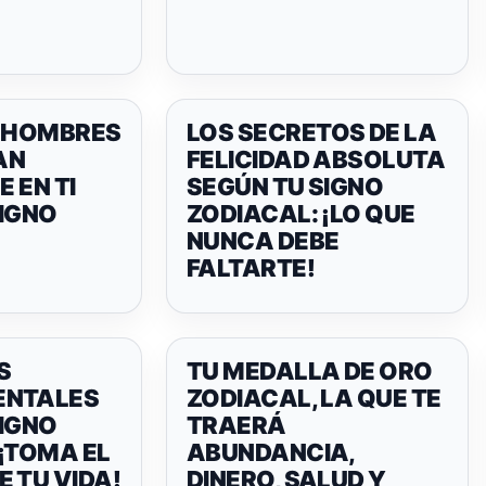
S HOMBRES
LOS SECRETOS DE LA
AN
FELICIDAD ABSOLUTA
E EN TI
SEGÚN TU SIGNO
SIGNO
ZODIACAL: ¡LO QUE
NUNCA DEBE
FALTARTE!
S
TU MEDALLA DE ORO
ENTALES
ZODIACAL, LA QUE TE
SIGNO
TRAERÁ
¡TOMA EL
ABUNDANCIA,
 TU VIDA!
DINERO, SALUD Y