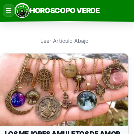
Saltar
HORÓSCOPO VERDE
al
contenido
Leer Artículo Abajo
LOS MEJORES AMULETOS DE AMOR