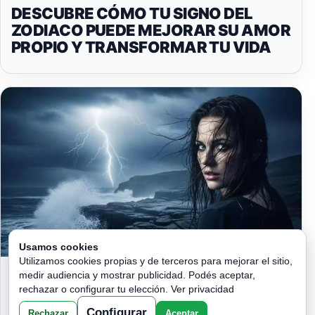
DESCUBRE CÓMO TU SIGNO DEL
ZODIACO PUEDE MEJORAR SU AMOR
PROPIO Y TRANSFORMAR TU VIDA
Usamos cookies
Utilizamos cookies propias y de terceros para mejorar el sitio,
ALGO QUE DISTE POR PERDIDO
medir audiencia y mostrar publicidad. Podés aceptar,
VOLVERÁ Y CAMBIARÁ TU DESTINO
rechazar o configurar tu elección.
Ver privacidad
PARA SIEMPRE
Configurar
Rechazar
Aceptar