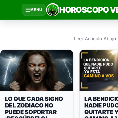
Saltar
HORÓSCOPO V
MENU
al
contenido
Leer Artículo Abajo
LO QUE CADA SIGNO
LA BENDICI
DEL ZODIACO NO
NADIE PUD
PUEDE SOPORTAR
QUITARTE 