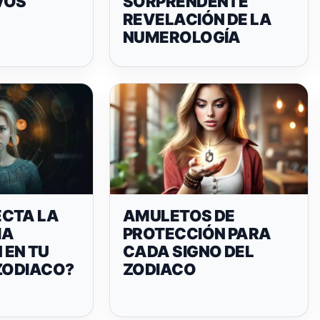
VOS
SORPRENDENTE
REVELACIÓN DE LA
NUMEROLOGÍA
CTA LA
AMULETOS DE
IA
PROTECCIÓN PARA
EN TU
CADA SIGNO DEL
 ZODIACO?
ZODIACO