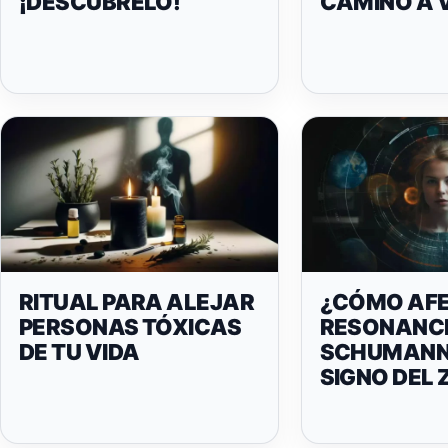
¡DESCÚBRELO!
CAMINO A 
RITUAL PARA ALEJAR
¿CÓMO AFE
PERSONAS TÓXICAS
RESONANC
DE TU VIDA
SCHUMANN 
SIGNO DEL