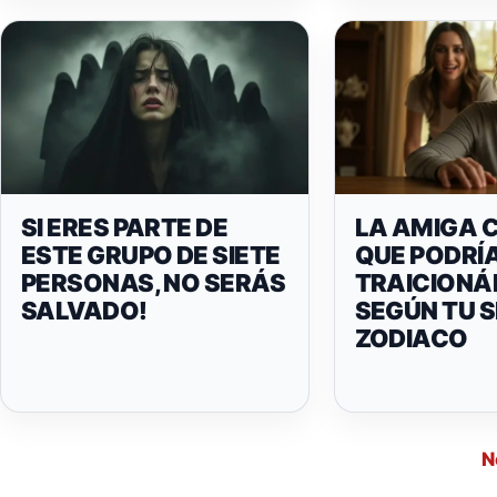
SI ERES PARTE DE
LA AMIGA 
ESTE GRUPO DE SIETE
QUE PODRÍ
PERSONAS, NO SERÁS
TRAICIONÁ
SALVADO!
SEGÚN TU S
ZODIACO
N