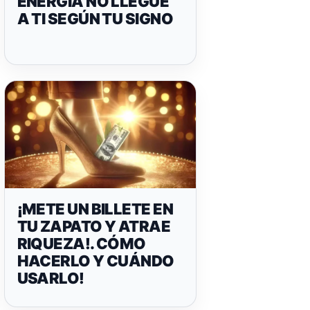
ENERGÍA NO LLEGUE
A TI SEGÚN TU SIGNO
¡METE UN BILLETE EN
TU ZAPATO Y ATRAE
RIQUEZA!. CÓMO
HACERLO Y CUÁNDO
USARLO!