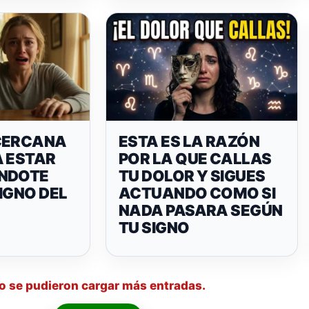
CERCANA
ESTA ES LA RAZÓN
A ESTAR
POR LA QUE CALLAS
NDOTE
TU DOLOR Y SIGUES
IGNO DEL
ACTUANDO COMO SI
NADA PASARA SEGÚN
TU SIGNO
o se pudieron cargar más entradas.