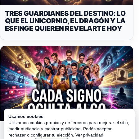
TRES GUARDIANES DEL DESTINO: LO
QUE EL UNICORNIO, EL DRAGÓN Y LA
ESFINGE QUIEREN REVELARTE HOY
Usamos cookies
Utilizamos cookies propias y de terceros para mejorar el sitio,
LO QUE CADA SIGNO OCULTA
medir audiencia y mostrar publicidad. Podés aceptar,
DETRÁS DE SU «PERFECTO» PERFIL
rechazar o configurar tu elección.
Ver privacidad