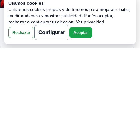
Usamos cookies
Utilizamos cookies propias y de terceros para mejorar el sitio,
ESTÁ MUY CERCA!. ¡DESCUBRE
medir audiencia y mostrar publicidad. Podés aceptar,
QUIÉN ESTÁ PERDIDAMENTE
rechazar o configurar tu elección.
Ver privacidad
ENAMORADO DE TI SEGÚN TU SIGNO
Configurar
Rechazar
Aceptar
ZODIACAL!
UNA MUJER CERCA DE TI TE ESTÁ