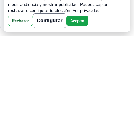
NADIE ESCAPA DEL KARMA:
medir audiencia y mostrar publicidad. Podés aceptar,
CUANDO EL UNIVERSO DECIDE QUE
rechazar o configurar tu elección.
Ver privacidad
ES HORA DE COBRAR
Configurar
Rechazar
Aceptar
ATRAER PROSPERIDAD Y
ABUNDANCIA CON EL RITUAL DE
LAUREL Y AZÚCAR