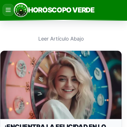
Saltar
HORÓSCOPO VERDE
al
contenido
Leer Artículo Abajo
¡ENCUENTRA LA FELICIDAD EN LO