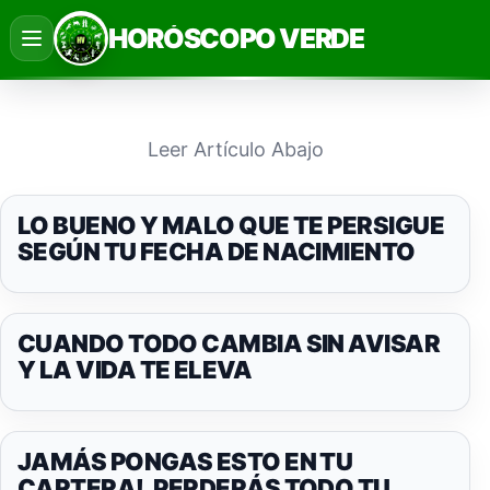
Saltar
HORÓSCOPO VERDE
al
contenido
Leer Artículo Abajo
LO BUENO Y MALO QUE TE PERSIGUE
SEGÚN TU FECHA DE NACIMIENTO
CUANDO TODO CAMBIA SIN AVISAR
Y LA VIDA TE ELEVA
JAMÁS PONGAS ESTO EN TU
CARTERA!, PERDERÁS TODO TU