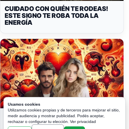
CUIDADO CON QUIÉN TE RODEAS!
ESTE SIGNO TE ROBA TODA LA
ENERGÍA
Usamos cookies
Utilizamos cookies propias y de terceros para mejorar el sitio,
ESTÁ MUY CERCA!. ¡DESCUBRE
medir audiencia y mostrar publicidad. Podés aceptar,
QUIÉN ESTÁ PERDIDAMENTE
rechazar o configurar tu elección.
Ver privacidad