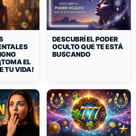
S
DESCUBRÍ EL PODER
ENTALES
OCULTO QUE TE ESTÁ
SIGNO
BUSCANDO
¡TOMA EL
 TU VIDA!