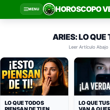
Saltar
HORÓSCOPO V
MENU
al
contenido
ARIES: LO QUE 
Leer Artículo Abajo
LO QUE TODOS
LO QUE TUS
PIENSAN DE TI EN
VAN A QUE