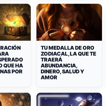
ORACIÓN
TU MEDALLA DE ORO
ARA
ZODIACAL, LA QUE TE
ESPERADO
TRAERÁ
O QUE HA
ABUNDANCIA,
NAS POR
DINERO, SALUD Y
AMOR