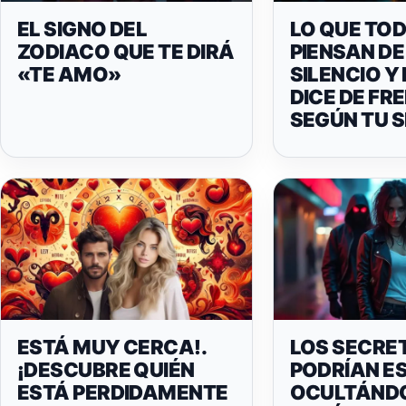
EL SIGNO DEL
LO QUE TO
ZODIACO QUE TE DIRÁ
PIENSAN DE 
«TE AMO»
SILENCIO Y
DICE DE FR
SEGÚN TU 
ESTÁ MUY CERCA!.
LOS SECRE
¡DESCUBRE QUIÉN
PODRÍAN E
ESTÁ PERDIDAMENTE
OCULTÁND