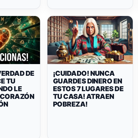
VERDAD DE
¡CUIDADO! NUNCA
E TU
GUARDES DINERO EN
NDO LE
ESTOS 7 LUGARES DE
 CORAZÓN
TU CASA! ATRAEN
IÓN
POBREZA!