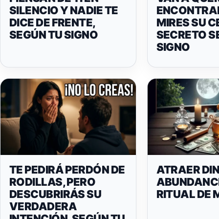
SILENCIO Y NADIE TE
ENCONTRA
DICE DE FRENTE,
MIRES SU C
SEGÚN TU SIGNO
SECRETO S
SIGNO
TE PEDIRÁ PERDÓN DE
ATRAER DI
RODILLAS, PERO
ABUNDANCI
DESCUBRIRÁS SU
RITUAL DE 
VERDADERA
INTENCIÓN, SEGÚN TU