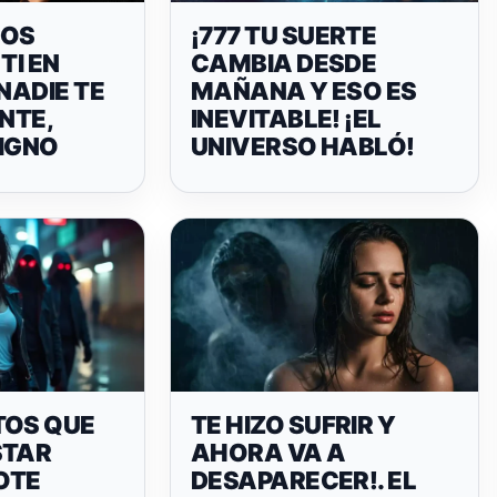
DOS
¡777 TU SUERTE
TI EN
CAMBIA DESDE
 NADIE TE
MAÑANA Y ESO ES
ENTE,
INEVITABLE! ¡EL
SIGNO
UNIVERSO HABLÓ!
TOS QUE
TE HIZO SUFRIR Y
STAR
AHORA VA A
OTE
DESAPARECER!. EL