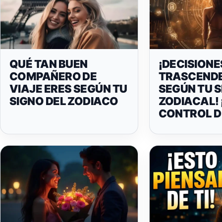
QUÉ TAN BUEN
¡DECISIONE
COMPAÑERO DE
TRASCEND
VIAJE ERES SEGÚN TU
SEGÚN TU 
SIGNO DEL ZODIACO
ZODIACAL! 
CONTROL DE