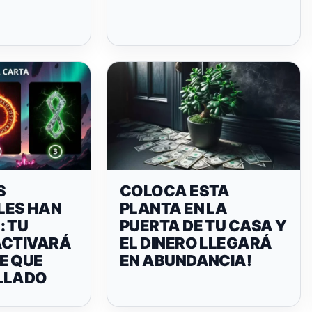
S
COLOCA ESTA
LES HAN
PLANTA EN LA
: TU
PUERTA DE TU CASA Y
ACTIVARÁ
EL DINERO LLEGARÁ
E QUE
EN ABUNDANCIA!
LLADO