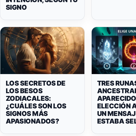
SIGNO
LOS SECRETOS DE
TRES RUNA
LOS BESOS
ANCESTRA
ZODIACALES:
APARECIDO
¿CUÁLES SON LOS
ELECCIÓN 
SIGNOS MÁS
UN MENSAJ
APASIONADOS?
ESTABA SE