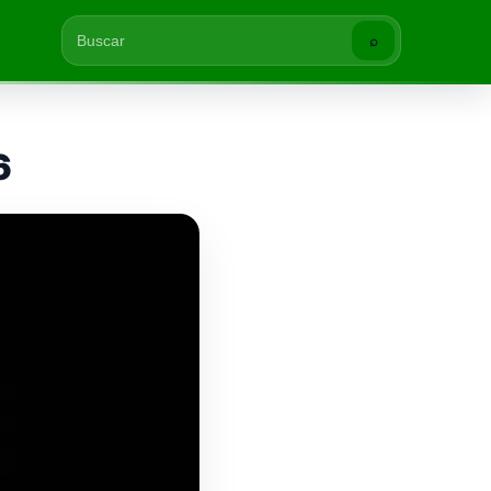
⌕
Buscar
6