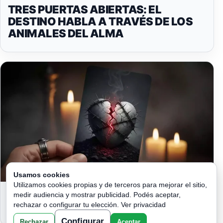
TRES PUERTAS ABIERTAS: EL
DESTINO HABLA A TRAVÉS DE LOS
ANIMALES DEL ALMA
Usamos cookies
Utilizamos cookies propias y de terceros para mejorar el sitio,
EL CORAZÓN DE PIEDRA: LO QUE TU
medir audiencia y mostrar publicidad. Podés aceptar,
ALMA ESTÁ PIDIENDO A GRITOS
rechazar o configurar tu elección.
Ver privacidad
Configurar
Rechazar
Aceptar