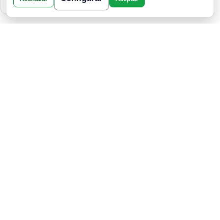
LA AMIGA CERCANA QUE PODRÍA
ESTAR TRAICIONÁNDOTE SEGÚN TU
SIGNO DEL ZODIACO