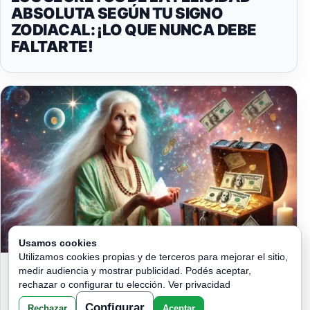
ABSOLUTA SEGÚN TU SIGNO
ZODIACAL: ¡LO QUE NUNCA DEBE
FALTARTE!
Usamos cookies
Utilizamos cookies propias y de terceros para mejorar el sitio,
LÁVATE LAS MANOS CON ESTO
medir audiencia y mostrar publicidad. Podés aceptar,
ANTES QUE TERMINE EL AÑO Y
rechazar o configurar tu elección.
Ver privacidad
GANA MUCHO DINERO!
Configurar
Rechazar
Aceptar